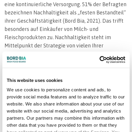
eine kontinuierliche Versorgung. 51% der Befragten
bezeichnen Nachhaltigkeit als „festen Bestandteil“
ihrer Geschäftstätigkeit (Bord Bia, 2021). Das trifft
besonders auf Einkäufer von Milch- und
Fleischprodukten zu. Nachhaltigkeit steht im
Mittelpunkt der Strategie von vielen Ihrer
Abnehmer. Handeln Sie danach und berichten Sie
laut und vernehmbar über Ihre
Nachhaltigkeitsmaßnahmen. Alle Mitglieder von
Origin Green genießen Nachhaltigkeitsvorteile, und
This website uses cookies
47% der befragten europäischen Einkäufer gaben
We use cookies to personalize content and ads, to
an, dass Origin Green sie zu Geschäftsbeziehungen
provide social media features and to analyze traffic to our
mit irischen Lieferanten anregt (Bord Bia, 2021).
website. We also share information about your use of our
website with our social media, advertising and analytics
Nachhaltigkeit bietet Chance für langfristige
partners. Our partners may combine this information with
other data that you have provided to them or that they
Partnerschaften mit Kunden