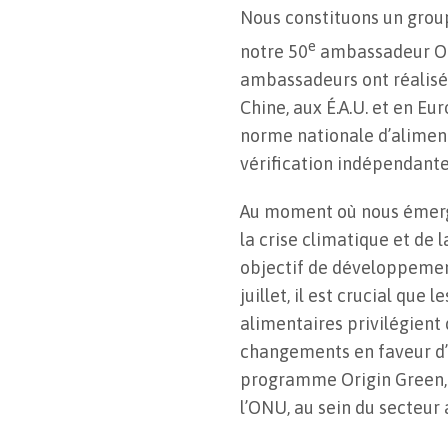
Nous constituons un grou
e
notre 50
ambassadeur Ori
ambassadeurs ont réalisé 
Chine, aux É.A.U. et en Eu
norme nationale d’aliment
vérification indépendant
Au moment où nous émerge
la crise climatique et de 
objectif de développemen
juillet, il est crucial que
alimentaires privilégient
changements en faveur d’u
programme Origin Green, 
l’ONU, au sein du secteur 