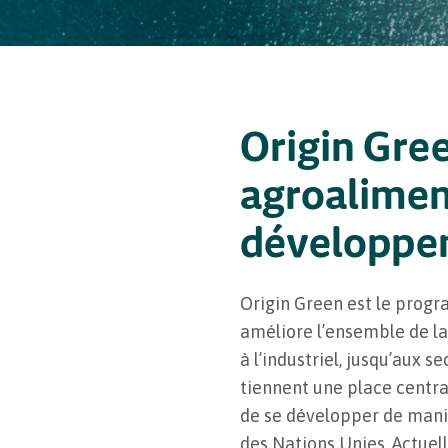
Origin Gree
agroaliment
développe
Origin Green est le progr
améliore l’ensemble de l
à l’industriel, jusqu’aux s
tiennent une place central
de se développer de mani
des Nations Unies. Actuel