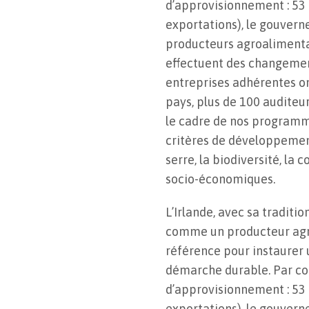
d’approvisionnement : 53 
exportations), le gouver
producteurs agroalimentai
effectuent des changement
entreprises adhérentes on
pays, plus de 100 auditeu
le cadre de nos programm
critères de développement 
serre, la biodiversité, la 
socio-économiques.
L’Irlande, avec sa traditi
comme un producteur agric
référence pour instaurer u
démarche durable. Par con
d’approvisionnement : 53 
exportations), le gouver