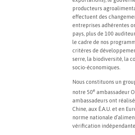
producteurs agroalimentai
effectuent des changement
entreprises adhérentes on
pays, plus de 100 auditeu
le cadre de nos programm
critères de développement 
serre, la biodiversité, la 
socio-économiques.
Nous constituons un grou
e
notre 50
ambassadeur Ori
ambassadeurs ont réalisé 
Chine, aux É.A.U. et en Eu
norme nationale d’aliment
vérification indépendant