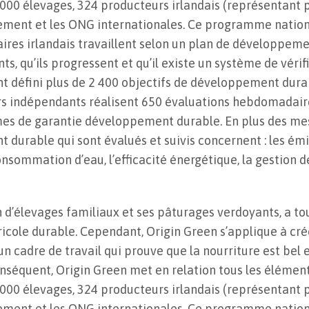
000 élevages, 324 producteurs irlandais (représentant p
nement et les ONG internationales. Ce programme natio
res irlandais travaillent selon un plan de développemen
s, qu’ils progressent et qu’il existe un système de véri
t défini plus de 2 400 objectifs de développement dura
rs indépendants réalisent 650 évaluations hebdomadaire
es de garantie développement durable. En plus des mesu
durable qui sont évalués et suivis concernent : les émi
consommation d’eau, l’efficacité énergétique, la gestion d
on d’élevages familiaux et ses pâturages verdoyants, a t
ole durable. Cependant, Origin Green s’applique à crée
n cadre de travail qui prouve que la nourriture est bel 
séquent, Origin Green met en relation tous les élément
000 élevages, 324 producteurs irlandais (représentant p
nement et les ONG internationales. Ce programme natio