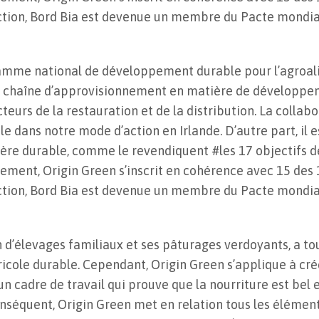
ection, Bord Bia est devenue un membre du Pacte mondia
amme national de développement durable pour l’agroalime
a chaîne d’approvisionnement en matière de développem
ecteurs de la restauration et de la distribution. La collab
e dans notre mode d’action en Irlande. D’autre part, il e
ère durable, comme le revendiquent #les 17 objectifs
lement, Origin Green s’inscrit en cohérence avec 15 des 
ection, Bord Bia est devenue un membre du Pacte mondia
on d’élevages familiaux et ses pâturages verdoyants, a t
ole durable. Cependant, Origin Green s’applique à crée
n cadre de travail qui prouve que la nourriture est bel 
séquent, Origin Green met en relation tous les élément