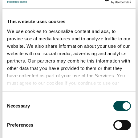
Appliquer les dernières
réflexions de l’industrie
This website uses cookies
Informez votre prise de décision avec les dernières
We use cookies to personalize content and ads, to
provide social media features and to analyze traffic to our
approches, tendances et réussites du secteur.
website. We also share information about your use of our
website with our social media, advertising and analytics
partners. Our partners may combine this information with
other data that you have provided to them or that they
have collected as part of your use of the Services. You
must agree to our cookies if you continue to use our
website.
Consent
Necessary
Selection
Preferences