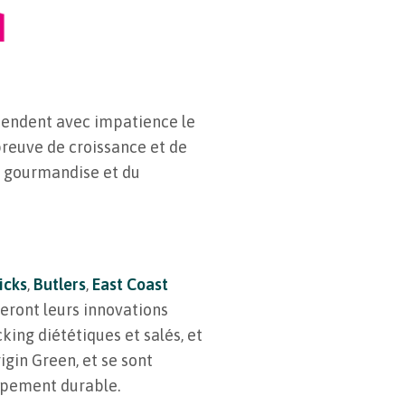
ttendent avec impatience le
preuve de croissance et de
a gourmandise et du
icks
,
Butlers
,
East Coast
seront leurs innovations
ing diététiques et salés, et
igin Green, et se sont
ppement durable.