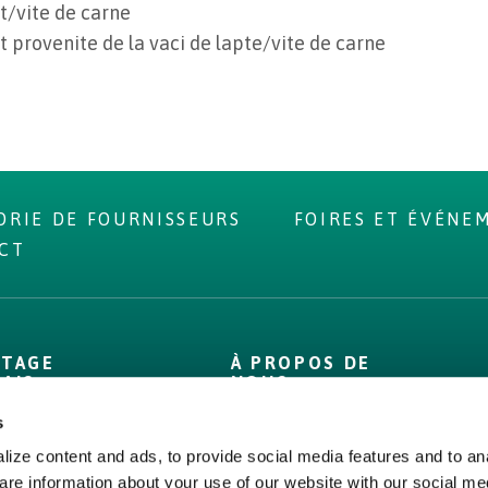
t/vite de carne
t provenite de la vaci de lapte/vite de carne
ORIE DE FOURNISSEURS
FOIRES ET ÉVÉNE
CT
NTAGE
À PROPOS DE
DAIS
NOUS
s
Propre
À propos
Chiffres
Bord Bia
ize content and ads, to provide social media features and to ana
are information about your use of our website with our social me