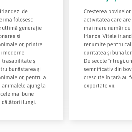
irlandezi de
Creșterea bovinelor
fermă folosesc
activitatea care are 
e ultimă generație
mai mare număr de 
onarea și
Irlanda. Vitele irlan
animalelor, printre
renumite pentru cal
ai moderne
duritatea și buna lor
trasabilitate și
De secole întregi, u
ntru bunăstarea și
semnificativ din bov
animalelor, pentru a
crescute în țară au f
ă animalele ajung la
exportate vii.
n cele mai bune
 călătorii lungi.