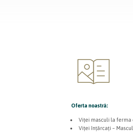
Oferta noastră:
Viței masculi la ferma 
Viței înțărcați – Mascu