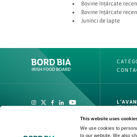
Bovine înțărcate recen
Bovine înțărcate recen
Juninci de lapte
CATÉG
CONTA
Create New List
L’AVA
IRLAN
This website uses cookie
Marque 
Faits & 
We use cookies to personal
to our website. We also sh