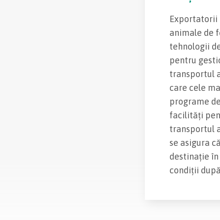
Exportatorii 
animale de 
tehnologii d
pentru gesti
transportul 
care cele m
programe de 
facilități pe
transportul 
se asigura c
destinație î
condiții după