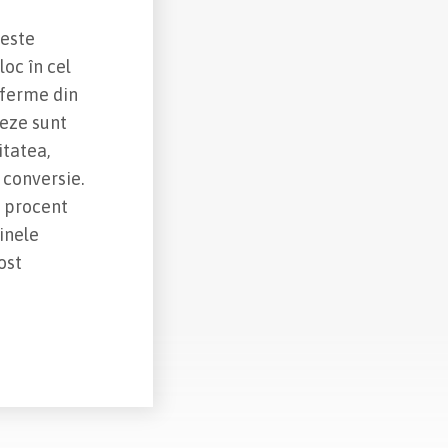
 este
loc în cel
ferme din
deze sunt
itatea,
 conversie.
n procent
inele
ost