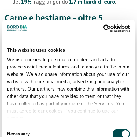
del
19%
, raggiungendo
1,7 miliardi di euro
.
Carne e bestiame – oltre 5
miliardi di euro (+18%)
Forte crescita trainata dai prezzi nei settori
This website uses cookies
della carne bovina e delle esportazioni di
We use cookies to personalize content and ads, to
bestiame vivo.
provide social media features and to analyze traffic to our
Domanda sostenuta dal riconoscimento degli
website. We also share information about your use of our
standard irlandesi di qualità e sostenibilità.
website with our social media, advertising and analytics
partners. Our partners may combine this information with
Prodotti alimentari trasformati –
other data that you have provided to them or that they
3,6 miliardi di euro (+9%)
have collected as part of your use of the Services. You
must agree to our cookies if you continue to use our
website.
Crescita in bevande, cioccolato, succhi e
Consent
soluzioni pasto.
Necessary
Selection