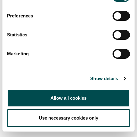
Le esportazioni verso il Regno Unito sono
aumentate del
10%
.
Preferences
Bevande – 2 miliardi di euro (+2%)
Statistics
Il whiskey irlandese rimane la forza trainante
della categoria, rappresentando
circa il 45% del
Marketing
valore delle esportazioni
(≈ 930 milioni di euro).
Crescita sostenuta dall’espansione in Africa, Asia
e nei mercati premium dell’UE.
Show details
Prodotti ittici – 635 milioni di
Allow all cookies
euro (+9%)
Use necessary cookies only
L’aumento dei volumi esportati ha compensato
il calo dei rendimenti per specie.