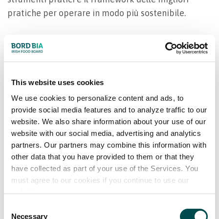
pratiche per operare in modo più sostenibile.
I membri di Origin Green vengono verificati in
modo indipendente da un soggetto terzo ogni anno,
This website uses cookies
così quando acquisti cibo e bevande da loro puoi
We use cookies to personalize content and ads, to
fidarti che stai acquistando prodotti sostenibili da
provide social media features and to analyze traffic to our
persone che amano l’ambiente. Puoi leggere di più
website. We also share information about your use of our
su
Origin Green qui.
website with our social media, advertising and analytics
partners. Our partners may combine this information with
other data that you have provided to them or that they
have collected as part of your use of the Services. You
Ti aiutiamo a trovare soluzioni sostenibili
must agree to our cookies if you continue to use our
website.
Qui su IrelandFoodAndDrink.com troverai un
Consent
database di oltre 250 fornitori di alimenti e
Necessary
Selection