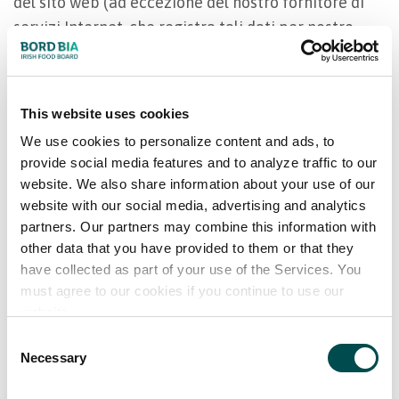
del sito web (ad eccezione del nostro fornitore di
servizi Internet, che registra tali dati per nostro
conto e che è vincolato da disposizioni di
riservatezza in materia), a meno che non sia
obbligato a divulgare tali informazioni da una
This website uses cookies
specifica normativa. Le informazioni tecniche
We use cookies to personalize content and ads, to
saranno utilizzate esclusivamente da Bord Bia, e
provide social media features and to analyze traffic to our
solo per scopi statistici e per altri scopi
website. We also share information about your use of our
amministrativi. Si prega di notare che tali dettagli
website with our social media, advertising and analytics
tecnici, che non possiamo associare ad alcun
partners. Our partners may combine this information with
other data that you have provided to them or that they
individuo identificabile, non costituiscono “dati
have collected as part of your use of the Services. You
personali” ai fini delle leggi sulla protezione dei
must agree to our cookies if you continue to use our
dati personali (Data Protection Act 1988 e 2003).
website.
Consent
Il presente sito web utilizza il servizio HotJar per
Necessary
Selection
analizzare il comportamento online e il feedback
degli utenti del sito web in modo completamente