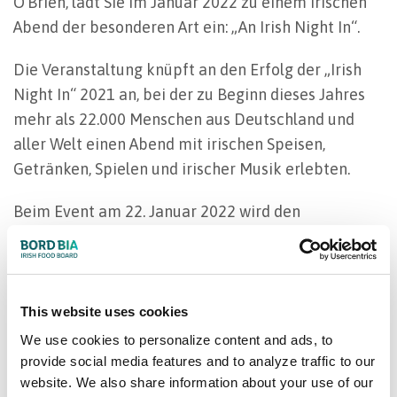
O’Brien, lädt Sie im Januar 2022 zu einem irischen
Abend der besonderen Art ein: „An Irish Night In“.
Die Veranstaltung knüpft an den Erfolg der „Irish
Night In“ 2021 an, bei der zu Beginn dieses Jahres
mehr als 22.000 Menschen aus Deutschland und
aller Welt einen Abend mit irischen Speisen,
Getränken, Spielen und irischer Musik erlebten.
Beim Event am 22. Januar 2022 wird den
Teilnehmern in Kochvideos gezeigt, wie sie aus
irischen Zutaten ein köstliches Drei-Gänge-Menü
zaubern können – hier stehen unter anderem
Räucherlachs, Lamm, Starkbier und Whiskey von
This website uses cookies
der grünen Insel auf dem Speiseplan. Es werden
We use cookies to personalize content and ads, to
Rezeptkarten zum Download angeboten, damit die
provide social media features and to analyze traffic to our
website. We also share information about your use of our
Teilnehmer Vorbereitungen treffen und ihr eigenes