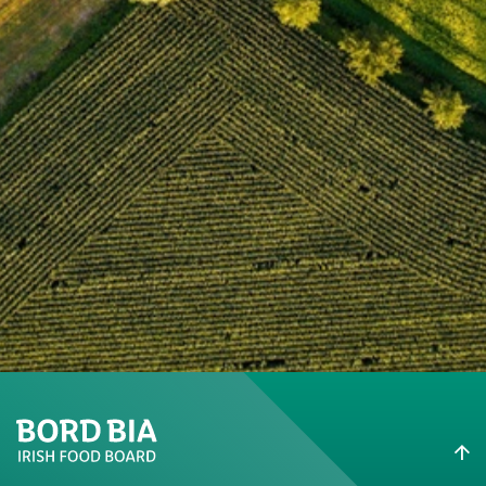
L
i
e
f
e
r
a
n
t
e
n
f
i
n
d
e
n
K
o
n
t
a
k
t
i
e
r
e
n
S
i
e
u
n
s
EVENT
Create New List