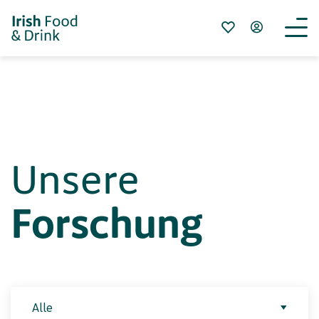
Unsere
F
o
r
s
c
h
u
n
g
Alle