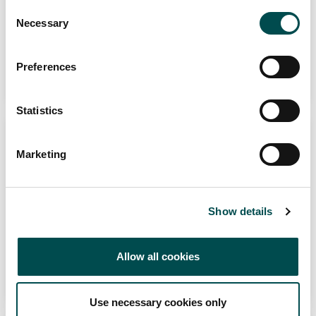
Consent
Directors
Necessary
Selection
APRIL 2026
Preferences
Lesen
Statistics
NACHHALTIGKEIT
SUSTAINABILITY
Marketing
Wie Category Directors die
Nachhaltigkeitsvorschriften
Show details
einhalten können
APRIL 2026
Allow all cookies
Lesen
Use necessary cookies only