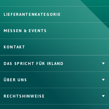
LIEFERANTENKATEGORIE
Create
MESSEN & EVENTS
KONTAKT
DAS SPRICHT FÜR IRLAND
Private Label
ÜBER UNS
Zahlen & Fakten
Channels, Competencies & Coverage
Über uns
RECHTSHINWEISE
Qualitätssicherung
Bord Bia
Origin Green
AGB