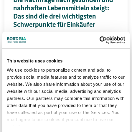
nahrhaften Lebensmitteln steigt:
Das sind die drei wichtigsten
Schwerpunkte für Einkäufer
APRIL 2026
Lesen
This website uses cookies
We use cookies to personalize content and ads, to
provide social media features and to analyze traffic to our
NACHHALTIGKEIT
SUSTAINABILITY
website. We also share information about your use of our
Von der Stärkung der
website with our social media, advertising and analytics
Pflanzenresistenz bis hin zur
partners. Our partners may combine this information with
Reduzierung von
other data that you have provided to them or that they
have collected as part of your use of the Services. You
Lebensmittelverschwendung:
must agree to our cookies if you continue to use our
Zentrale Innovationstrends für
website.
Nachhaltigkeit für Category