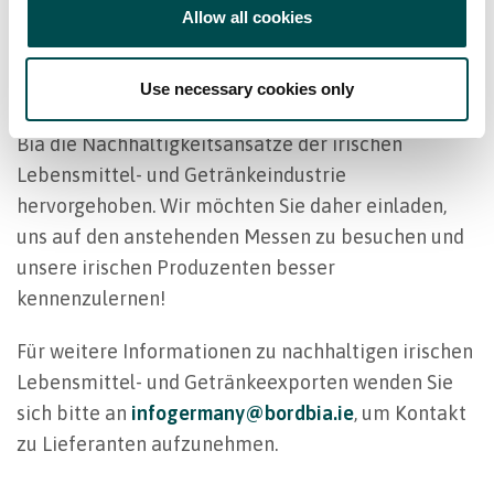
Allow all cookies
vorherigen Messen sehr erfolgreich die
Aufmerksamkeit der Kunden auf sich gezogen. Und,
was noch wichtiger ist: Er hat durch die
Use necessary cookies only
Anwesenheit irischer Hersteller am Stand von Bord
Bia die Nachhaltigkeitsansätze der irischen
Lebensmittel- und Getränkeindustrie
hervorgehoben. Wir möchten Sie daher einladen,
uns auf den anstehenden Messen zu besuchen und
unsere irischen Produzenten besser
kennenzulernen!
Für weitere Informationen zu nachhaltigen irischen
Lebensmittel- und Getränkeexporten wenden Sie
sich bitte an
infogermany@bordbia.ie
, um Kontakt
zu Lieferanten aufzunehmen.