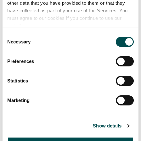
other data that you have provided to them or that they
have collected as part of your use of the Services. You
must agree to our cookies if you continue to use our
website.
Consent
Necessary
Selection
Preferences
Die Biofach ist die Weltleitmesse für Bio-
Statistics
Lebensmittel und findet vom 26. bis zum 29. Juli in
der Messe Nürnberg statt. Hierbei handelt es sich
Marketing
um eine Summer Edition der Biofach. Sie wird als
Hybridveranstaltung durchgeführt, also sowohl in
Präsenz als auch online.
Show details
Unser dynamischer irischer Stand hat bei