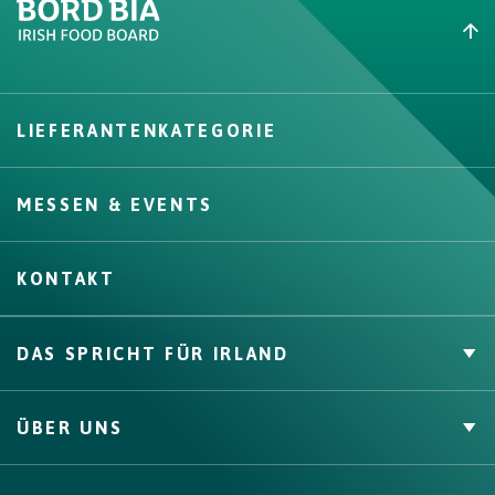
Create New List
LIEFERANTENKATEGORIE
Create
MESSEN & EVENTS
KONTAKT
DAS SPRICHT FÜR IRLAND
Private Label
ÜBER UNS
Zahlen & Fakten
Channels, Competencies & Coverage
Über uns