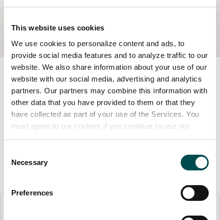
This website uses cookies
We use cookies to personalize content and ads, to
provide social media features and to analyze traffic to our
website. We also share information about your use of our
Irish Lamb in Deutschland –
website with our social media, advertising and analytics
partners. Our partners may combine this information with
Neueste Veranstaltungen
other data that you have provided to them or that they
have collected as part of your use of the Services. You
Im August 2021 startete die Kooperation zwischen
must agree to our cookies if you continue to use our
Bord Bia Deutschland und dem prominenten Koch
website.
sowie TV-Persönlichkeit Mike Süsser
Consent
Necessary
Selection
Hier klicken
Preferences