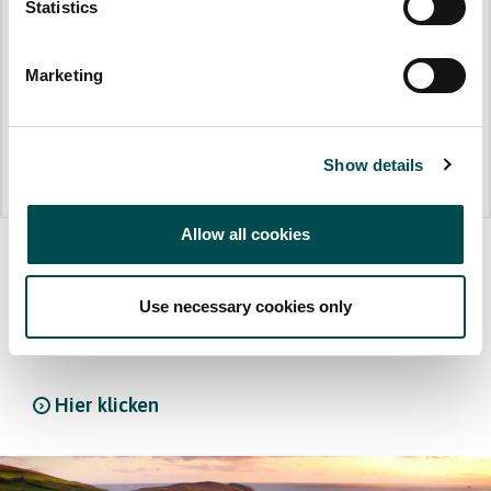
Statistics
Marketing
Show details
Allow all cookies
ANUGA
Use necessary cookies only
Europas größte Lebensmittelmesse – ANUGA – ist
zurück
Hier klicken