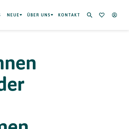
S
NEUE
ÜBER UNS
KONTAKT
nnen
 der
men.