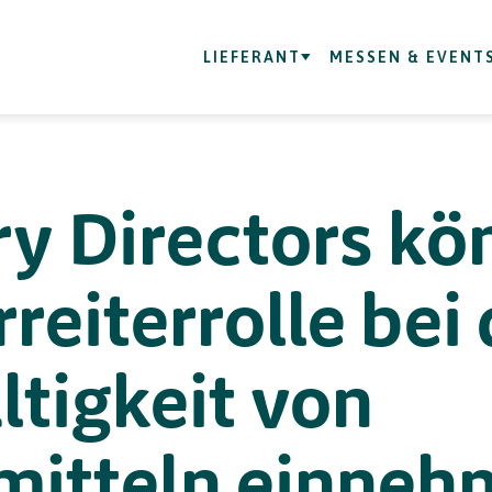
LIEFERANT
MESSEN & EVENT
y Directors kö
reiterrolle bei
tigkeit von
mitteln einneh