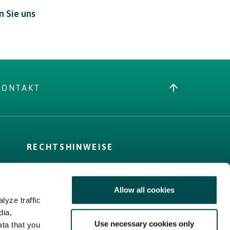
n Sie uns
KONTAKT
RECHTSHINWEISE
AGB
Cookie-Richtlinie
Allow all cookies
Privacy Policy
lyze traffic
Sitemap
dia,
Use necessary cookies only
ata that you