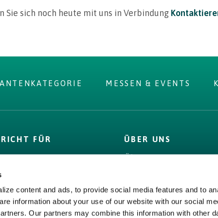
 Sie sich noch heute mit uns in Verbindung
Kontaktiere
RANTENKATEGORIE
MESSEN & EVENTS
PRICHT FÜR
ÜBER UNS
D
Über uns
 Label
Bord Bia
s
& Fakten
Origin Green
ize content and ads, to provide social media features and to ana
s,
Bord Bia
are information about your use of our website with our social me
encies &
partners. Our partners may combine this information with other d
Origin Green