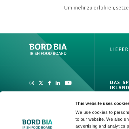
Um mehr zu erfahren, setzen
LIEFE
Create New List
DAS S
IRLAN
Private
This website uses cookie
Zahlen 
We use cookies to personal
Channel
to our website. We also sh
Create
Compet
advertising and analytics 