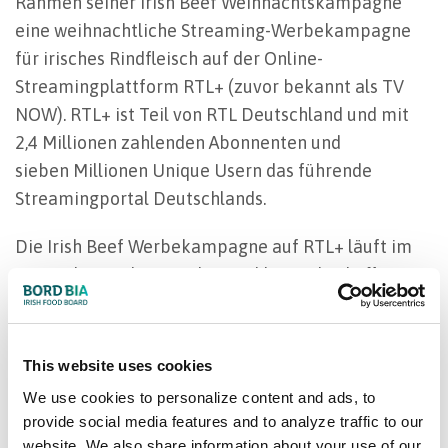
Rahmen seiner Irish Beef Weihnachtskampagne
eine weihnachtliche Streaming-Werbekampagne
für irisches Rindfleisch auf der Online-
Streamingplattform RTL+ (zuvor bekannt als TV
NOW). RTL+ ist Teil von RTL Deutschland und mit
2,4 Millionen zahlenden Abonnenten und
sieben Millionen Unique Usern das führende
Streamingportal Deutschlands.
Die Irish Beef Werbekampagne auf RTL+ läuft im
November und Dezember und bringt kochaffine
deutsche Konsumenten in die Welt des
schmackhaften und nachhaltigen irischen
Rindfleisches: Irish Beef als Ergänzung eines
This website uses cookies
speziellen Festagsmenüs. Parallel, finden
We use cookies to personalize content and ads, to
deutschlandweite Online- und In-store-aktionen für
provide social media features and to analyze traffic to our
Irish Beef statt.
website. We also share information about your use of our