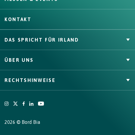
KONTAKT
DAS SPRICHT FÜR IRLAND
Private Label
ÜBER UNS
Zahlen & Fakten
Channels, Competencies & Coverage
Über uns
RECHTSHINWEISE
Qualitätssicherung
Bord Bia
Origin Green
AGB
Bord Bia
Cookie-Richtlinie
Origin Green
Privacy Policy
Sitemap
2026 © Bord Bia