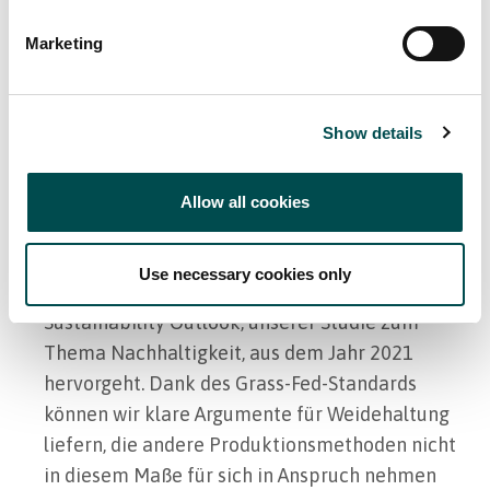
Marketing
Die irischen Rindfleischproduzenten haben
großartige Eigenschaften, die wir hervorheben
können. Dadurch können wir dazu beitragen, die
Show details
notwendige Wiederbelebung zu unterstützen.
Weidehaltung ist weiterhin über alle Märkte
hinweg ein wichtiges Symbol für hochwertigeres
Allow all cookies
Rindfleisch. Gleichzeitig verbinden Käufer von
Rindfleisch Weidehaltung auch mit
Use necessary cookies only
Nachhaltigkeit, wie aus dem Global
Sustainability Outlook, unserer Studie zum
Thema Nachhaltigkeit, aus dem Jahr 2021
hervorgeht. Dank des Grass-Fed-Standards
können wir klare Argumente für Weidehaltung
liefern, die andere Produktionsmethoden nicht
in diesem Maße für sich in Anspruch nehmen