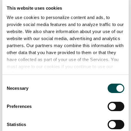
leichter zu machen, auf hochwertigere Produkte
This website uses cookies
umzusteigen und die Kategorie zu entdecken.
Das ist ein eindeutiger Beleg dafür, dass die
We use cookies to personalize content and ads, to
provide social media features and to analyze traffic to our
Verbraucher auf der Suche nach etwas Neuem in
website. We also share information about your use of our
ihrem Repertoire sind – ganz gleich, ob dies
website with our social media, advertising and analytics
neue Teilstücke sind, neue Geschmäcker oder
partners. Our partners may combine this information with
neue Arten der Präsentation der Produkte, die
other data that you have provided to them or that they
bereits im Angebot sind. Produktpaletten und
have collected as part of your use of the Services. You
Formate müssen über Kategorien hinweg neu
must agree to our cookies if you continue to use our
website.
erfunden werden. Derzeit profitiert Lammfleisch
von diesem Wunsch nach Veränderung: Es steigt
Consent
Necessary
Selection
in der Gunst der Verbraucher, während das
Standing aller anderen Kategorien momentan
Preferences
sinkt.
Die Begriffe „irisch“ und „aus Weidehaltung“
Statistics
können eine Wiederbelebung unterstützen