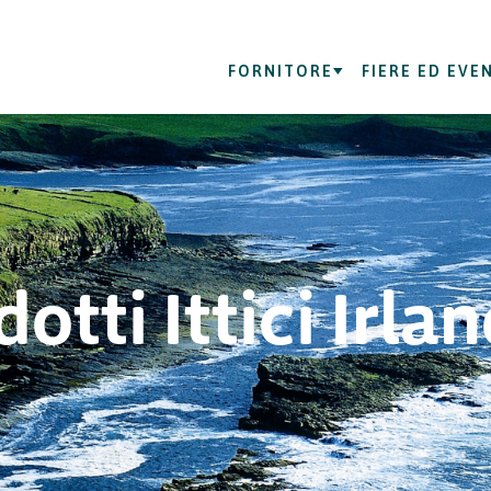
FORNITORE
FIERE ED EVE
otti Ittici Irla