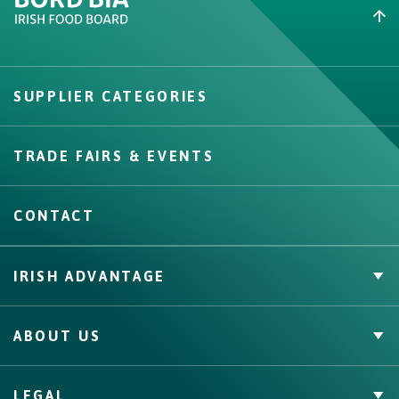
Create New List
SUPPLIER CATEGORIES
Create
TRADE FAIRS & EVENTS
CONTACT
IRISH ADVANTAGE
Private Label
ABOUT US
Facts & Figures
Quality Assurance
Irish Food & Drink
LEGAL