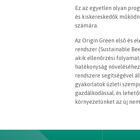
Ez az egyetlen olyan pro
és kiskereskedők működne
számára.
Az Origin Green első és 
rendszer (Sustainable Be
akik ellenőrzési folyamat
hatékonyság növeléséhez 
rendszere segítségével ál
gyakorlatok üzleti szempo
gazdálkodással, és lehet
környezetünket az új ne