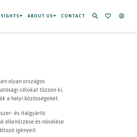
NSIGHTS
ABOUT US
CONTACT
len olyan országos
atósági célokat tűzzön ki,
ák a helyi közösségeket.
szer- és italgyártó
ak ellenőrzése és növelése
ltozó igényeit.