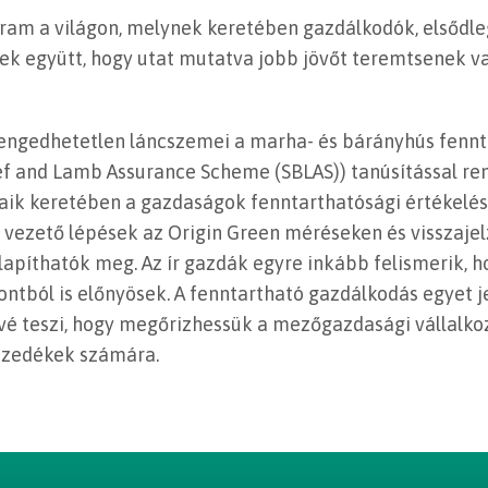
gram a világon, melynek keretében gazdálkodók, elsődle
k együtt, hogy utat mutatva jobb jövőt teremtsenek va
elengedhetetlen láncszemei a marha- és bárányhús fenn
ef and Lamb Assurance Scheme (SBLAS)) tanúsítással re
aik keretében a gazdaságok fenntarthatósági értékelésé
vezető lépések az Origin Green méréseken és visszaje
lapíthatók meg. Az ír gazdák egyre inkább felismerik, 
ntból is előnyösek. A fenntartható gazdálkodás egyet j
ővé teszi, hogy megőrizhessük a mezőgazdasági vállalko
mzedékek számára.