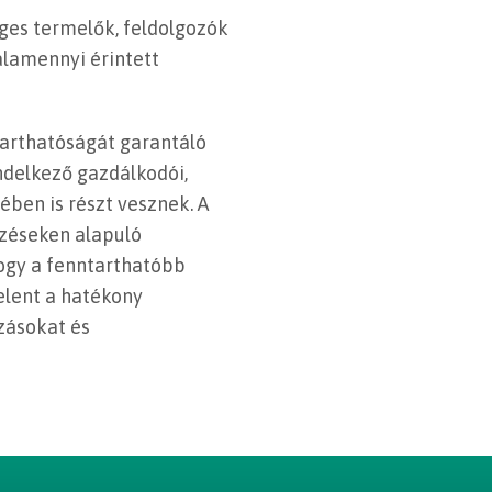
ges termelők, feldolgozók
lamennyi érintett
tarthatóságát garantáló
ndelkező gazdálkodói,
ben is részt vesznek. A
lzéseken alapuló
hogy a fenntarthatóbb
elent a hatékony
zásokat és