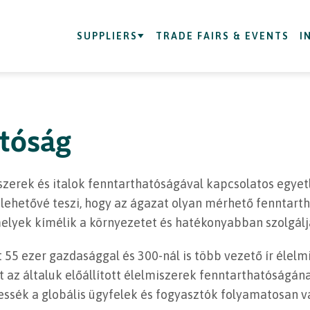
SUPPLIERS
TRADE FAIRS & EVENTS
I
tóság
szerek és italok fenntarthatóságával kapcsolatos egyet
lehetővé teszi, hogy az ágazat olyan mérhető fenntarth
melyek kímélik a környezetet és hatékonyabban szolgálj
 55 ezer gazdasággal és 300-nál is több vezető ír élelmi
t az általuk előállított élelmiszerek fenntarthatóságán
essék a globális ügyfelek és fogyasztók folyamatosan vá