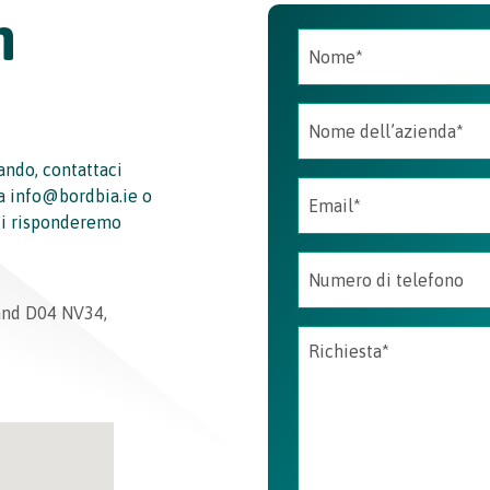
n
ando, contattaci
a info@bordbia.ie o
 ti risponderemo
and D04 NV34,