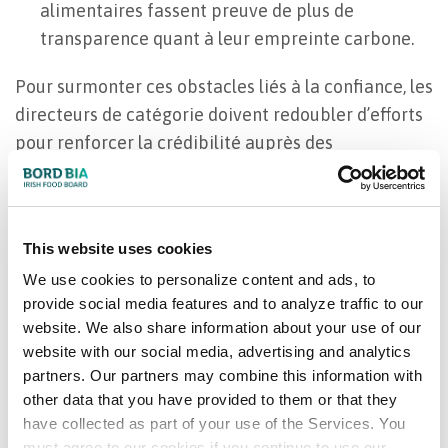
alimentaires fassent preuve de plus de
transparence quant à leur empreinte carbone.
Pour surmonter ces obstacles liés à la confiance, les
directeurs de catégorie doivent redoubler d’efforts
pour renforcer la crédibilité auprès des
consommateurs, tout en se préparant à l’entrée en
vigueur imminente de nouvelles réglementations
au Royaume-Uni, au sein de l’Union européenne et
This website uses cookies
dans certains États américains. Dans de nombreux
We use cookies to personalize content and ads, to
cas, cela implique de s’assurer que les produits
provide social media features and to analyze traffic to our
portent des certifications crédibles délivrées par
website. We also share information about your use of our
des organismes tiers, qui justifie les allégations
website with our social media, advertising and analytics
présentes sur les emballages et dans la publicité.
partners. Our partners may combine this information with
other data that you have provided to them or that they
Par ailleurs, de plus en plus, de détaillants ajoutent
have collected as part of your use of the Services. You
également
des codes QR sur les emballages,
must agree to our cookies if you continue to use our