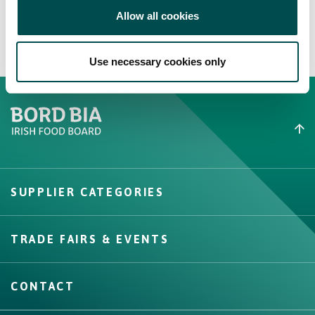
eficientă merg mână în mână și pot contribui la
Allow all cookies
păstrarea tradițiilor întreprinderilor agricole și a
mediului pentru generațiile viitoare.
Use necessary cookies only
Create New List
SUPPLIER CATEGORIES
Create
TRADE FAIRS & EVENTS
CONTACT