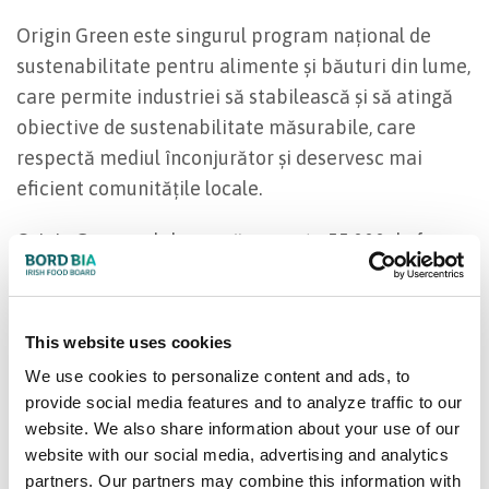
Origin Green este singurul program național de
sustenabilitate pentru alimente și băuturi din lume,
care permite industriei să stabilească și să atingă
obiective de sustenabilitate măsurabile, care
respectă mediul înconjurător și deservesc mai
eficient comunitățile locale.
Origin Green colaborează cu peste 55.000 de ferme
și peste 300 de companii irlandeze de top din
industria alimentară și a băuturilor, pentru a dovedi
și a îmbunătăți sustenabilitatea alimentelor pe
This website uses cookies
care le produc și pentru a răspunde nevoilor în
We use cookies to personalize content and ads, to
continuă evoluție ale clienților și consumatorilor din
provide social media features and to analyze traffic to our
întreaga lume.
website. We also share information about your use of our
website with our social media, advertising and analytics
Este singurul program din lume care include
partners. Our partners may combine this information with