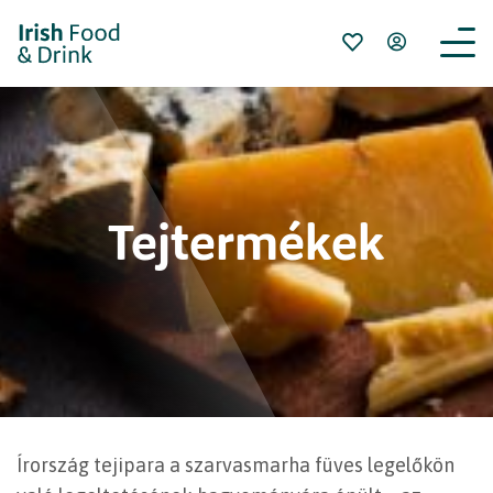
Tejtermékek
Írország tejipara a szarvasmarha füves legelőkön