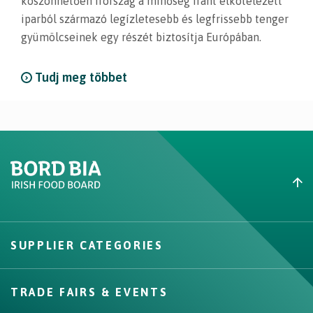
köszönhetően Írország a minőség iránt elkötelezett
iparból származó legízletesebb és legfrissebb tenger
gyümölcseinek egy részét biztosítja Európában.
Tudj meg többet
Create New List
SUPPLIER CATEGORIES
Create
TRADE FAIRS & EVENTS