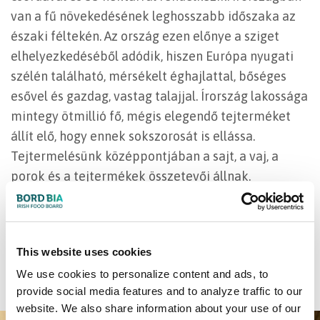
van a fű növekedésének leghosszabb időszaka az
északi féltekén. Az ország ezen előnye a sziget
elhelyezkedéséből adódik, hiszen Európa nyugati
szélén található, mérsékelt éghajlattal, bőséges
esővel és gazdag, vastag talajjal. Írország lakossága
mintegy ötmillió fő, mégis elegendő tejterméket
állít elő, hogy ennek sokszorosát is ellássa.
Tejtermelésünk középpontjában a sajt, a vaj, a
porok és a tejtermékek összetevői állnak.
Szalonnás, spenótos és sajtos tart
Farmhouse cheddar sajtos keksz
This website uses cookies
We use cookies to personalize content and ads, to
Hekk, brokkoli és cheddar sajt összesütve
provide social media features and to analyze traffic to our
website. We also share information about your use of our