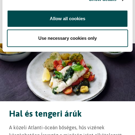
hereford és angus marha, valamint a soványabb
kontinentális fajták egyaránt megtalálhatók.
Allow all cookies
Tudj meg többet
Use necessary cookies only
Hal és tengeri árúk
A közeli Atlanti-óceán bőséges, hűs vizének