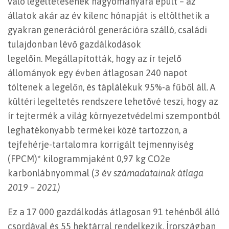
való legeltetésének hagyományára épült – az
állatok akár az év kilenc hónapját is eltölthetik a
gyakran generációról generációra szálló, családi
tulajdonban lévő gazdálkodások
legelőin. Megállapították, hogy az ír tejelő
állományok egy évben átlagosan 240 napot
töltenek a legelőn, és táplálékuk 95%-a fűből áll. A
kültéri legeltetés rendszere lehetővé teszi, hogy az
ír tejtermék a világ környezetvédelmi szempontból
leghatékonyabb termékei közé tartozzon, a
tejfehérje-tartalomra korrigált tejmennyiség
(FPCM)* kilogrammjaként 0,97 kg CO2e
karbonlábnyommal (
3 év számadatainak átlaga
2019 – 2021)
Ez a 17 000 gazdálkodás átlagosan 91 tehénből álló
csordával és 55 hektárral rendelkezik. Írországban