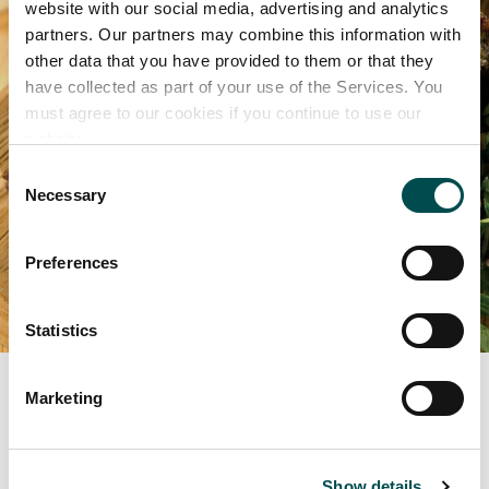
website with our social media, advertising and analytics
partners. Our partners may combine this information with
other data that you have provided to them or that they
have collected as part of your use of the Services. You
must agree to our cookies if you continue to use our
website.
Consent
Necessary
Selection
Preferences
Statistics
Marhahús
Marketing
Írország marhahústermelési rendszerének lényege a
választékban rejlik, amelyben a hagyományos
Show details